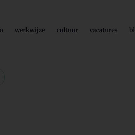
io
werkwijze
cultuur
vacatures
b