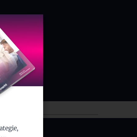
Zomers- en Winters
pt.nl/portfolio/']
Almelo
ategie,