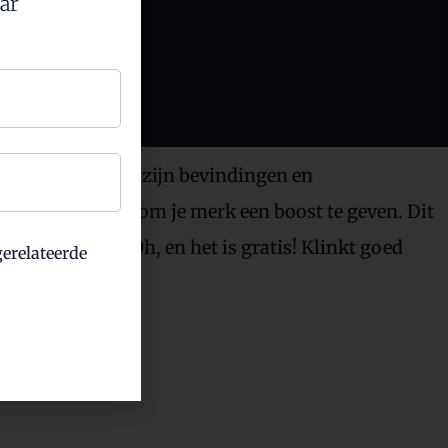
aar
ral vindt hij ‘iets’ van.
uw merk.
Benieuwd?
hij feedback, met zijn bevindingen en
lf kan toepassen om je merk een boost te geven. Dit
 dat is het ook. Oh, en het is gratis! Klinkt goed
erelateerde
s