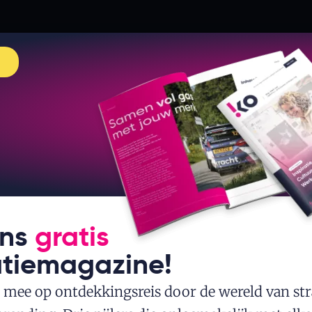
Herpositionering HUB
t='Bekijk meer werk' url='https://krachtontwer
Resorts
ons
gratis
atiemagazine!
mee op ontdekkingsreis door de wereld van str