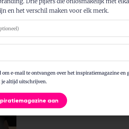
randing. Drie pijlers die onlosmakelijk met elk
jn en het verschil maken voor elk merk.
Dit is Nick. Ove
Zo ook van jo
Op basis van jouw input geeft 
aanbevelingen. Zodat jij dit ze
klinkt niet alleen veelbelovend,
d om e-mail te ontvangen over het inspiratiemagazine en g
toch?
je altijd uitschrijven.
spiratiemagazine aan
Ja, geef mij gratis advie