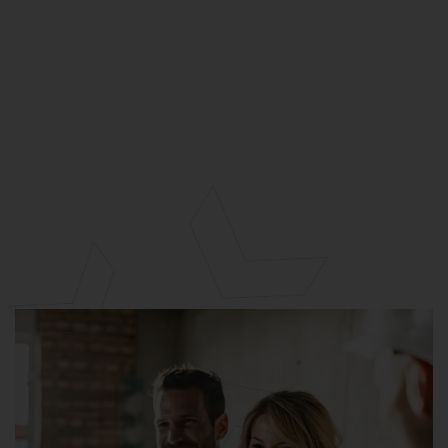
maken, om zo het
woningtekort terug te dringen.
Afbouwborg. Geen gedoe. Wel opgeleverd.