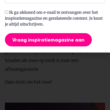
Het resultaat
Ik ga akkoord om e-mail te ontvangen over het
inspiratiemagazine en gerelateerde content. Je kunt
je altijd uitschrijven.
Afbouwborg heeft een identiteit die staat als
een huis. Net als hun dienstverlening. Het
Vraag inspiratiemagazine aan
resultaat? Vrijwel direct werd Afbouwborg
gezien als een partij om rekening mee te
houden als men op zoek is naar een
afbouwgarantie.
Daar doen we het voor!