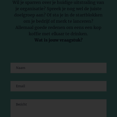
Wil je sparren over je huidige uitstraling van
je organisatie? Spreek je nog wel de juiste
doelgroep aan? Of sta je in de startblokken
om je bedrijf of merk te lanceren?
Allemaal goede redenen om eens een kop
koffie met elkaar te drinken.
Wat is jouw vraagstuk?
Naam
(Vereist)
Email
(Vereist)
Bericht
(Vereist)