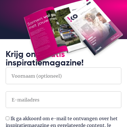
Oke, het is
best
gezellig
hier!
Als er maar eten is, vinden wij het al snel leuk
Work hard, play hard zeggen ze altijd he? Eigenlijk
een behoorlijk cheezy uitspraak, maar wel van
Krijg ons
gratis
toepassing op ons. Want zodra er maar een reden is
inspiratiemagazine!
om iets te organiseren, dan hebben we het bijna al
gepland en geboek. Of het nu gaat om een toffe
expositie, een concert, het jaarlijkse teamuitje, een
zomer- én winter-BBQ of een culinaire bier- en
kaasproeverij op kantoor: name it en wij staan al te
Ik ga akkoord om e-mail te ontvangen over het
trappelen.
inspiratiemagazine en gerelateerde content. Je