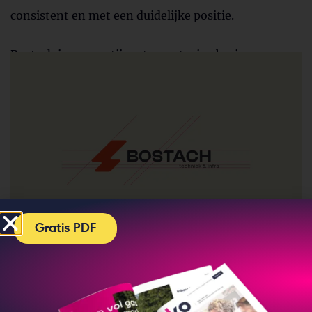
consistent en met een duidelijke positie.
Bostach is een partij met een stevige basis en
jarenlange ervaring. Dat zie je nu terug in alles.
Gratis PDF