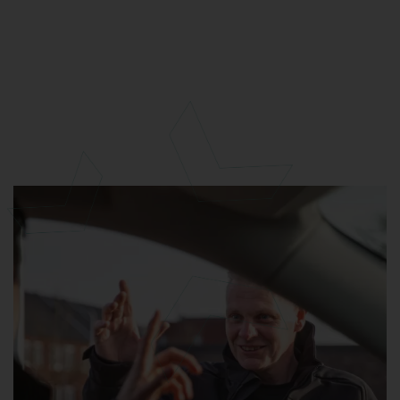
Herkenbaar, maar duidelijker. Strakker.
Consistenter.
En ja; gewoon beter, durven we te zeggen.