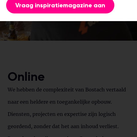
Vraag inspiratiemagazine aan
Online
We hebben de complexiteit van Bostach vertaald
naar een heldere en toegankelijke opbouw.
Diensten, projecten en expertise zijn logisch
geordend, zonder dat het aan inhoud verliest.