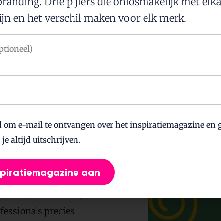
randing. Drie pijlers die onlosmakelijk met elk
jn en het verschil maken voor elk merk.
d om e-mail te ontvangen over het inspiratiemagazine en g
je altijd uitschrijven.
spiratiemagazine aan
 kwartaal Kijkwijzers.
kijkwijzers worden per
fessionals precies