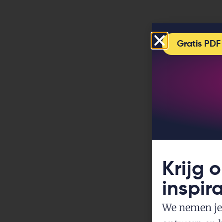
Gratis PDF
Krijg 
inspir
We nemen je 