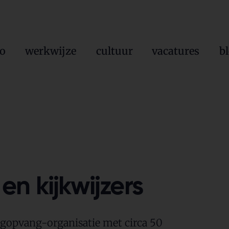
io
werkwijze
cultuur
vacatures
b
n kijkwijzers
agopvang-organisatie met circa 50