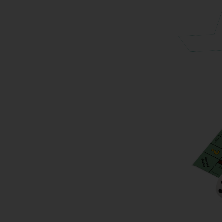
ebaseerd op
’s die overeenkomen
oering? Een groot
n groeikaarten.