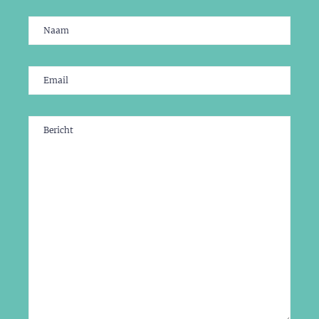
Naam
(Vereist)
Email
(Vereist)
Bericht
(Vereist)