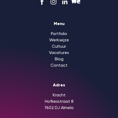
Menu
Portfolio
Werkwijze
Cultuur
Vacatures
Blog
Contact
Adres
Kracht
Hofkesstraat 8
7602 DJ Almelo