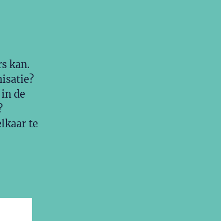
rs kan.
nisatie?
 in de
?
lkaar te