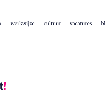
o
werkwijze
cultuur
vacatures
b
t
!