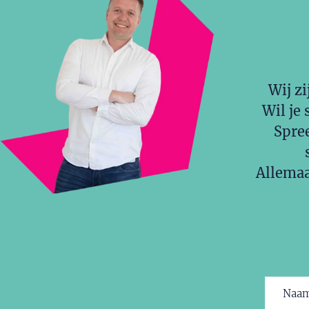
Wij zi
Wil je 
Spree
Allemaa
Naam
(V