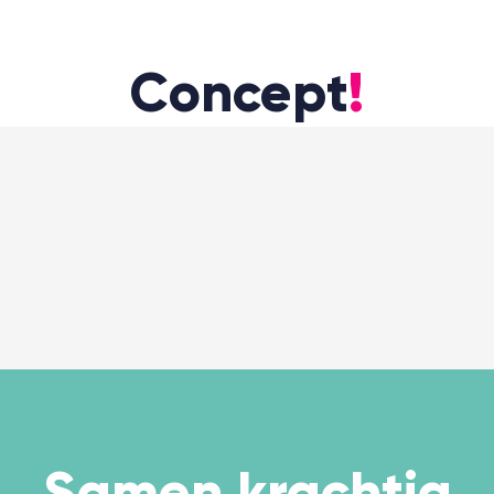
Concept
!
Samen
krachtig