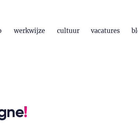
o
werkwijze
cultuur
vacatures
b
gne
!