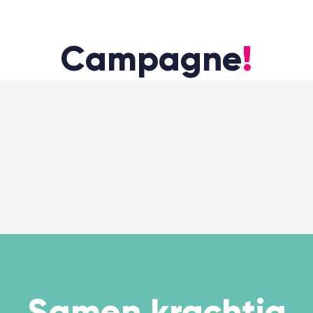
Campagne
!
Samen
krachtig