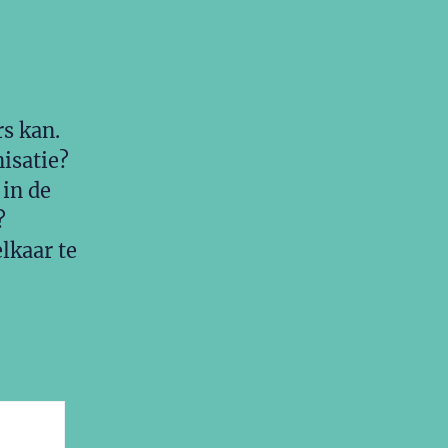
rs kan.
nisatie?
 in de
?
lkaar te