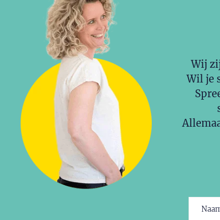
Wij zi
Wil je 
Spree
Allemaa
Naam
(V