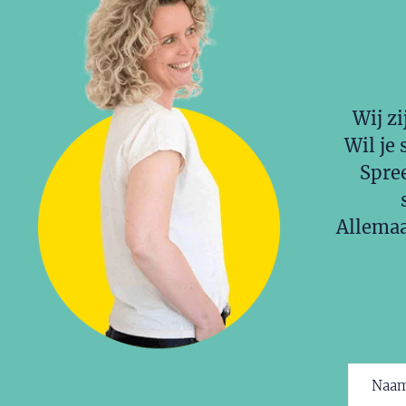
Wij zi
Wil je 
Spree
Allemaa
Naam
(V