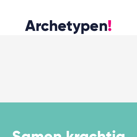
Archetypen
!
Samen
krachtig