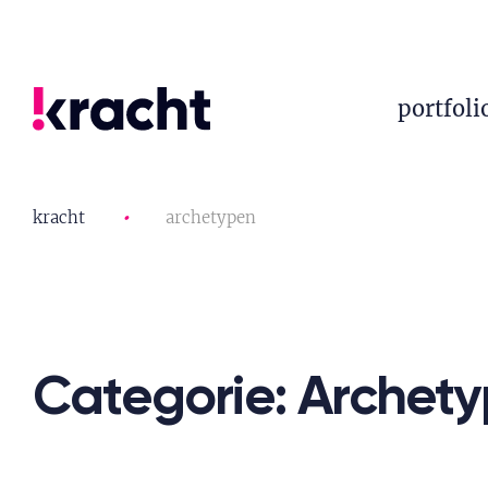
portfoli
kracht
•
archetypen
Categorie: Archet