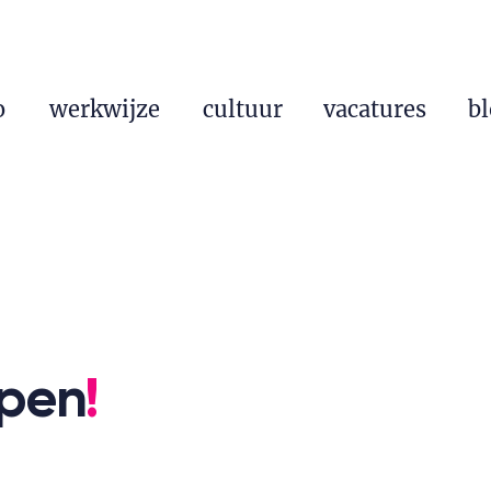
o
werkwijze
cultuur
vacatures
b
ypen
!