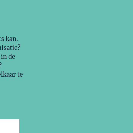
rs kan.
nisatie?
 in de
?
lkaar te